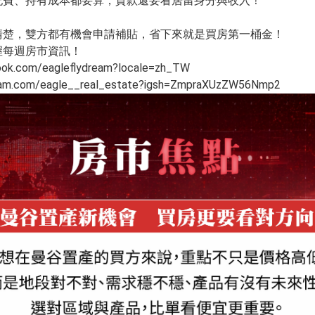
記費、持有成本都要算，貸款還要看居留身分與收入！
清楚，雙方都有機會申請補貼，省下來就是買房第一桶金！
掌握每週房市資訊！
ook.com/eagleflydream?locale=zh_TW
gram.com/eagle__real_estate?igsh=ZmpraXUzZW56Nmp2