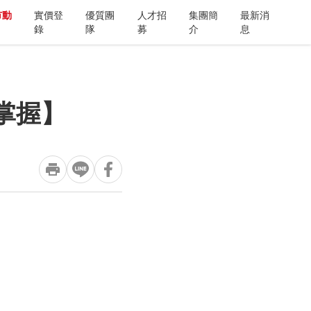
市動
實價登
優質團
人才招
集團簡
最新消
錄
隊
募
介
息
掌握】