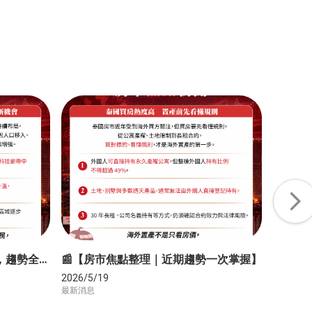
📊【房市週報｜從苗栗到海外，趨勢全掌握】
📰【房市焦點整理｜近期趨勢一次掌握】
📰【
2026/5/19
2026/5/
最新消息
最新消息