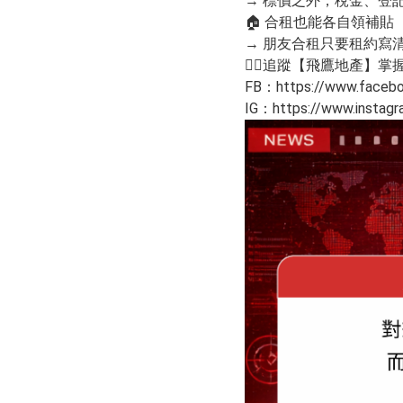
→ 標價之外，稅金、登
🏠 合租也能各自領補貼
→ 朋友合租只要租約寫
👇🏻追蹤【飛鷹地產】
FB：
https://www.faceb
IG：
https://www.insta