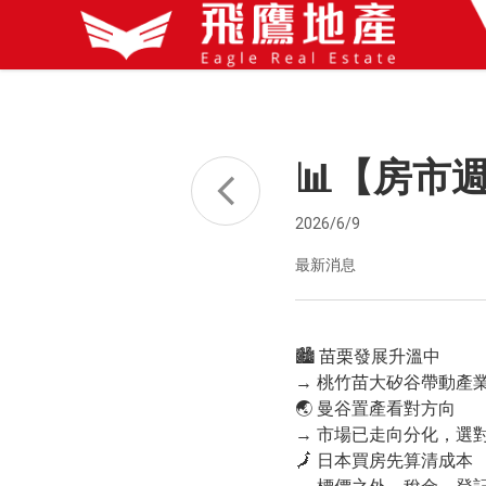
📊【房市
2026/6/9
最新消息
🏙️ 苗栗發展升溫中
→ 桃竹苗大矽谷帶動產
🌏 曼谷置產看對方向
→ 市場已走向分化，選
🗾 日本買房先算清成本