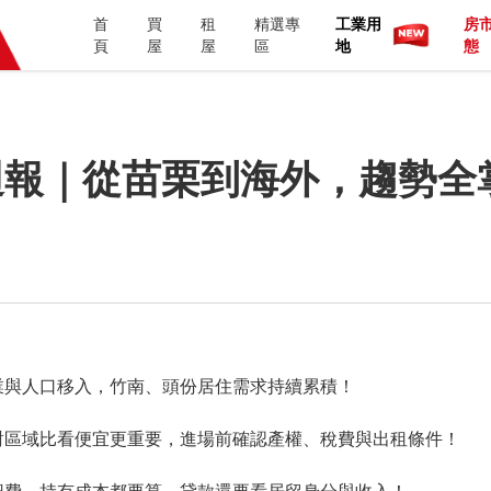
首
買
租
精選專
工業用
房
頁
屋
屋
區
地
態
週報｜從苗栗到海外，趨勢全
業與人口移入，竹南、頭份居住需求持續累積！
對區域比看便宜更重要，進場前確認產權、稅費與出租條件！