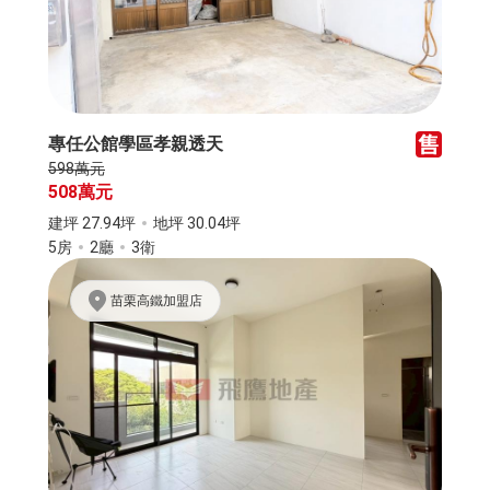
專任公館學區孝親透天
598萬元
508萬元
建坪 27.94坪
地坪 30.04坪
5房
2廳
3衛
苗栗高鐵加盟店