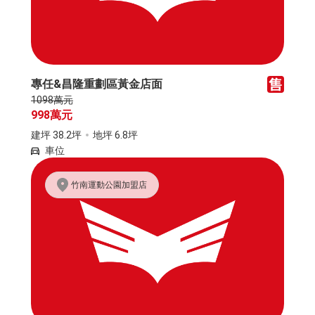
專任&昌隆重劃區黃金店面
1098萬元
998萬元
建坪 38.2坪
地坪 6.8坪
車位
竹南運動公園加盟店