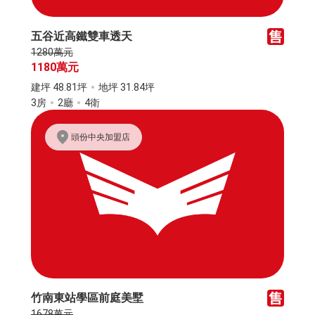
五谷近高鐵雙車透天
1280萬元
1180萬元
建坪 48.81坪
地坪 31.84坪
3房
2廳
4衛
頭份中央加盟店
竹南東站學區前庭美墅
1678萬元