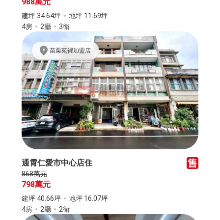
988萬元
建坪 34.64坪
地坪 11.69坪
4房
2廳
3衛
苗栗苑裡加盟店
通霄仁愛市中心店住
868萬元
798萬元
建坪 40.66坪
地坪 16.07坪
4房
2廳
2衛