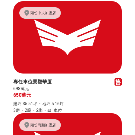
頭份中央加盟店
專任車位景觀華厦
698萬元
650萬元
建坪 35.51坪
地坪 5.16坪
3房
2廳
2衛
車位
頭份尚順加盟店