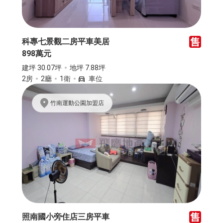
科專七景觀二房平車美居
898萬元
建坪 30.07坪
地坪 7.88坪
2房
2廳
1衛
車位
竹南運動公園加盟店
照南國小旁住店三房平車