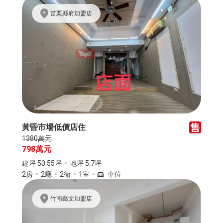
苗栗縣府加盟店
黃昏市場低價店住
1380萬元
798萬元
建坪 50.55坪
地坪 5.7坪
2房
2廳
2衛
1室
車位
竹南藝文加盟店