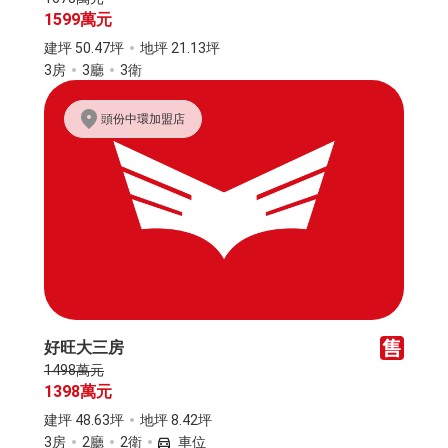
1599萬元
建坪 50.47坪
地坪 21.13坪
3房
3廳
3衛
頭份中環加盟店
好旺大三房
1498萬元
1398萬元
建坪 48.63坪
地坪 8.42坪
3房
2廳
2衛
車位