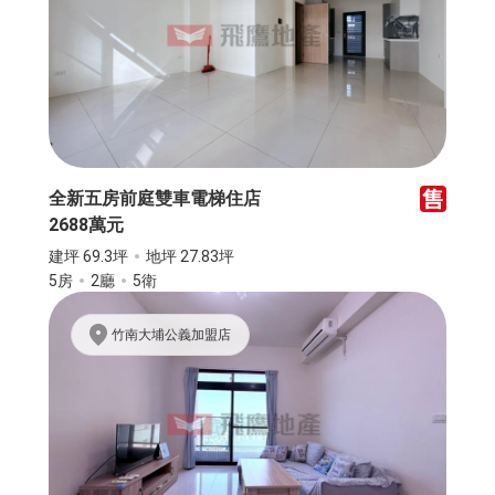
全新五房前庭雙車電梯住店
2688萬元
建坪 69.3坪
地坪 27.83坪
5房
2廳
5衛
竹南大埔公義加盟店