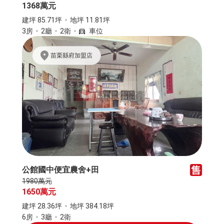
1368萬元
建坪 85.71坪
地坪 11.81坪
3房
2廳
2衛
車位
苗栗縣府加盟店
公館國中便宜農舍+田
1980萬元
1650萬元
建坪 28.36坪
地坪 384.18坪
6房
3廳
2衛