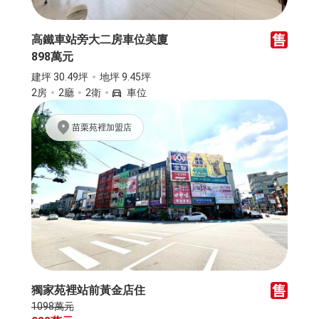
高鐵車站旁大二房車位美廈
898萬元
建坪 30.49坪
地坪 9.45坪
2房
2廳
2衛
車位
苗栗苑裡加盟店
獨家苑裡站前黃金店住
1098萬元